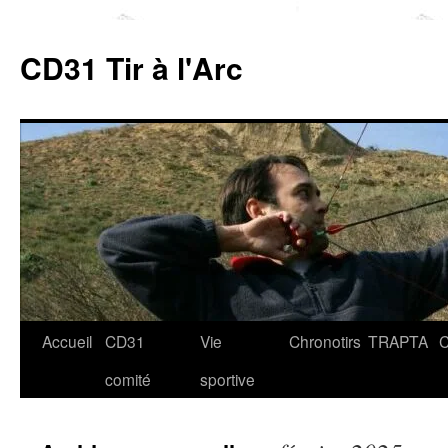
Aller
au
CD31 Tir à l'Arc
contenu
Accueil
CD31
Vie
Chronotirs
TRAPTA
C
comité
sportive