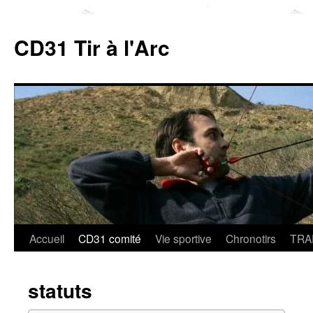
Aller
au
CD31 Tir à l'Arc
contenu
Accueil
CD31 comité
Vie sportive
Chronotirs
TRA
statuts