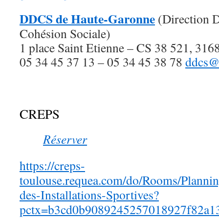
DDCS de Haute-Garonne
(Direction D
Cohésion Sociale)
1 place Saint Etienne – CS 38 521, 316
05 34 45 37 13 – 05 34 45 38 78
ddcs@h
CREPS
Réserver
https://creps-
toulouse.requea.com/do/Rooms/Planning
des-Installations-Sportives?
pctx=b3cd0b9089245257018927f82a1