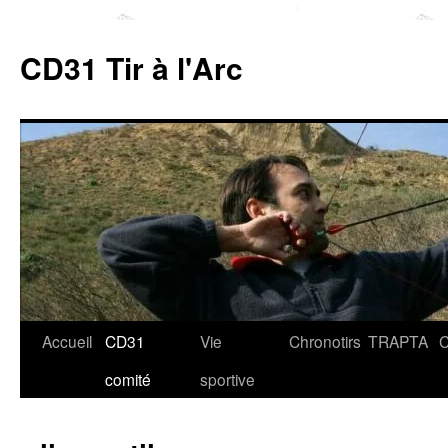
Aller
au
CD31 Tir à l'Arc
contenu
Accueil
CD31
Vie
Chronotirs
TRAPTA
C
comité
sportive