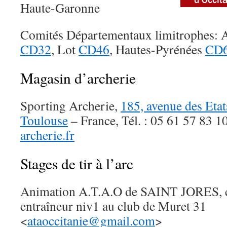
Haute-Garonne
Comités Départementaux limitrophes:
CD32
, Lot
CD46
, Hautes-Pyrénées
CD
Magasin d’archerie
Sporting Archerie,
185, avenue des Eta
Toulouse
– France, Tél. : 05 61 57 83 1
archerie.fr
Stages de tir à l’arc
Animation A.T.A.O de SAINT JORES, c
entraîneur niv1 au club de Muret 31
<
ataoccitanie@gmail.com
>