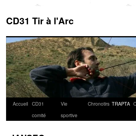
Aller
au
CD31 Tir à l'Arc
contenu
Accueil
CD31
Vie
Chronotirs
TRAPTA
C
comité
sportive