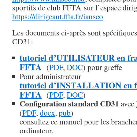
sportifs de club FFTA sur l’espace dir
https://dirigeant.ffta.fr/ianseo
Les documents ci-après sont spécifiques
CD31:
tutoriel d’UTILISATEUR en fra
FFTA
(
PDF
,
DOC
) pour greffe
Pour administrateur
tutoriel d’INSTALLATION en fr
FFTA
(
PDF
,
DOC
)
Configuration standard CD31
avec
(
PDF
,
docx
,
pub
)
consultez ce manuel pour les branche
ordinateur.