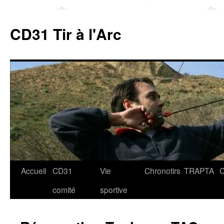
Aller
au
CD31 Tir à l'Arc
contenu
Accueil
CD31
Vie
Chronotirs
TRAPTA
C
comité
sportive